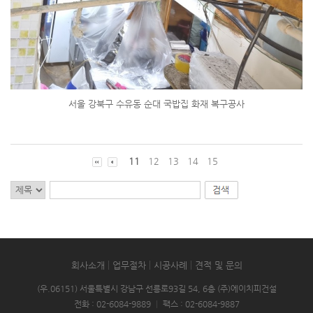
서울 강북구 수유동 순대 국밥집 화재 복구공사
11
12
13
14
15
회사소개
업무절차
시공사례
견적 및 문의
(우.06151) 서울특별시 강남구 선릉로93길 54, 6층 (주)에이치피건설
전화 : 02-6084-9889
|
팩스 : 02-6084-9887