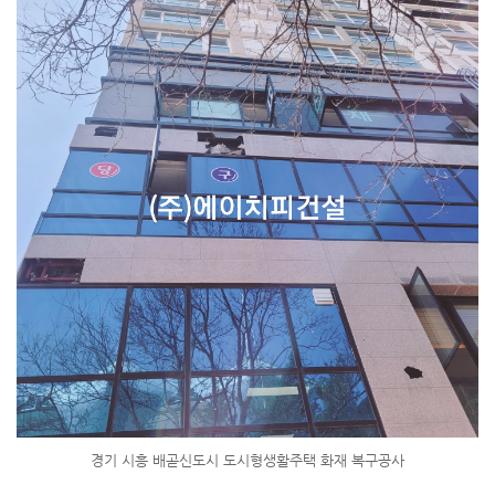
경기 시흥 배곧신도시 도시형생활주택 화재 복구공사