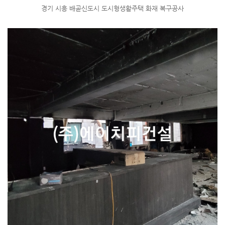
경기 시흥 배곧신도시 도시형생활주택 화재 복구공사