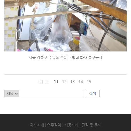
서울 강북구 수유동 순대 국밥집 화재 복구공사
11
12
13
14
15
회사소개
업무절차
시공사례
견적 및 문의