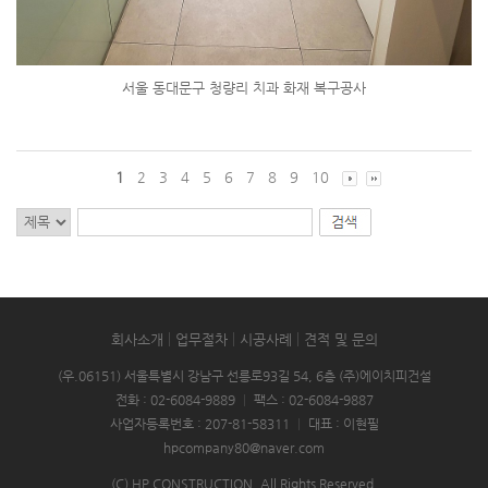
서울 동대문구 청량리 치과 화재 복구공사
1
2
3
4
5
6
7
8
9
10
회사소개
업무절차
시공사례
견적 및 문의
(우.06151) 서울특별시 강남구 선릉로93길 54, 6층 (주)에이치피건설
전화 : 02-6084-9889
|
팩스 : 02-6084-9887
사업자등록번호 : 207-81-58311
|
대표 : 이현필
hpcompany80@naver.com
(C) HP CONSTRUCTION. All Rights Reserved.