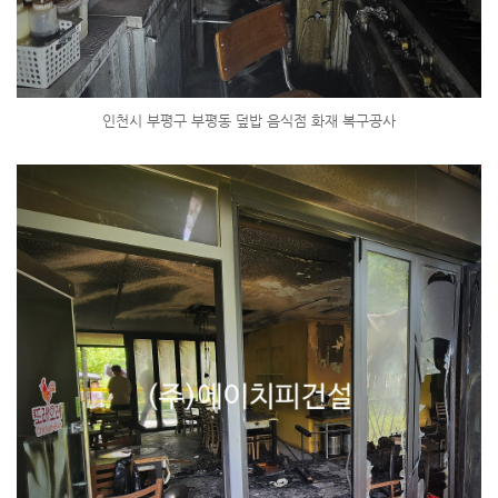
인천시 부평구 부평동 덮밥 음식점 화재 복구공사