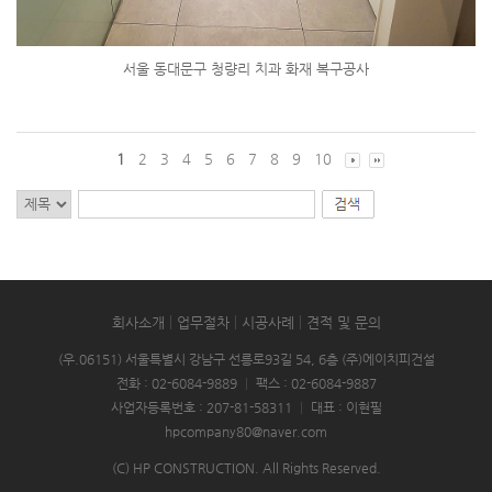
서울 동대문구 청량리 치과 화재 복구공사
1
2
3
4
5
6
7
8
9
10
회사소개
업무절차
시공사례
견적 및 문의
(우.06151) 서울특별시 강남구 선릉로93길 54, 6층 (주)에이치피건설
전화 : 02-6084-9889
|
팩스 : 02-6084-9887
사업자등록번호 : 207-81-58311
|
대표 : 이현필
hpcompany80@naver.com
(C) HP CONSTRUCTION. All Rights Reserved.