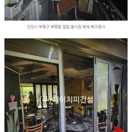
인천시 부평구 부평동 덮밥 음식점 화재 복구공사