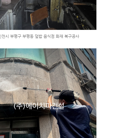
인천시 부평구 부평동 덮밥 음식점 화재 복구공사