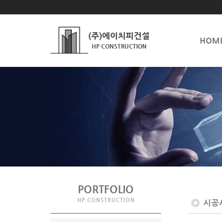
(주)에이치피건설
HOM
HP CONSTRUCTION
PORTFOLIO
HP CONSTRUCTION
시공